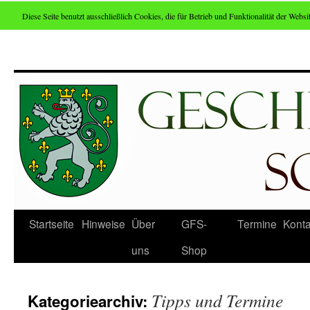
Diese Seite benutzt ausschließlich Cookies, die für Betrieb und Funktionalität der Websit
Zum
Inhalt
springen
Startseite
Hinweise
Über
GFS-
Termine
Konta
uns
Shop
Tipps und Termine
Kategoriearchiv: