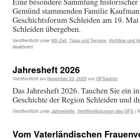
Eine besondere Sammlung historischer 
Gemünd stammenden Familie Kaufmann
Geschichtsforum Schleiden am 19. Mai 
Schleiden übergeben.
Veröffentlicht unter
NS-Zeit
,
Tipps und Termine
,
Vorträge und V
für
deaktiviert
NS-
Terror;
Briefe
Jahresheft 2026
gegen
das
Veröffentlicht am
November 23, 2025
von
GFSadmin
Vergessen
Das Jahresheft 2026. Tauchen Sie ein in
Geschichte der Region Schleiden und i
Veröffentlicht unter
Jahreshefte
,
Veröffentlichungen des GFS
|
K
Vom Vaterländischen Frauenver