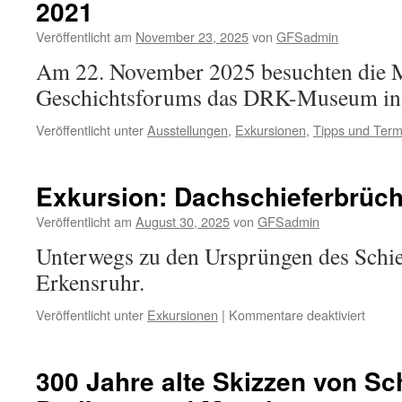
2021
Veröffentlicht am
November 23, 2025
von
GFSadmin
Am 22. November 2025 besuchten die M
Geschichtsforums das DRK-Museum in
Veröffentlicht unter
Ausstellungen
,
Exkursionen
,
Tipps und Term
Exkursion: Dachschieferbrüch
Veröffentlicht am
August 30, 2025
von
GFSadmin
Unterwegs zu den Ursprüngen des Schie
Erkensruhr.
für
Veröffentlicht unter
Exkursionen
|
Kommentare deaktiviert
Exkurs
Dachs
bei
300 Jahre alte Skizzen von Sch
Erken