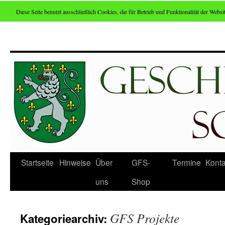
Diese Seite benutzt ausschließlich Cookies, die für Betrieb und Funktionalität der Websit
Zum
Inhalt
springen
Startseite
Hinweise
Über
GFS-
Termine
Konta
uns
Shop
GFS Projekte
Kategoriearchiv: