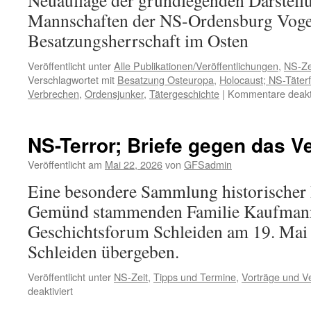
Neuauflage der grundlegenden Darstell
Mannschaften der NS-Ordensburg Vogel
Besatzungsherrschaft im Osten
Veröffentlicht unter
Alle Publikationen/Veröffentlichungen
,
NS-Ze
Verschlagwortet mit
Besatzung Osteuropa
,
Holocaust; NS-Täter
Verbrechen
,
Ordensjunker
,
Tätergeschichte
|
Kommentare deakti
NS-Terror; Briefe gegen das 
Veröffentlicht am
Mai 22, 2026
von
GFSadmin
Eine besondere Sammlung historischer 
Gemünd stammenden Familie Kaufmann
Geschichtsforum Schleiden am 19. Mai 
Schleiden übergeben.
Veröffentlicht unter
NS-Zeit
,
Tipps und Termine
,
Vorträge und V
für
deaktiviert
NS-