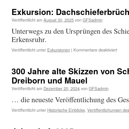
Exkursion: Dachschieferbrüch
Veröffentlicht am
August 30, 2025
von
GFSadmin
Unterwegs zu den Ursprüngen des Schie
Erkensruhr.
für
Veröffentlicht unter
Exkursionen
|
Kommentare deaktiviert
Exkurs
Dachs
bei
300 Jahre alte Skizzen von Sch
Erken
Dreiborn und Mauel
Veröffentlicht am
Dezember 20, 2024
von
GFSadmin
… die neueste Veröffentlichung des Ge
Veröffentlicht unter
Historische Einblicke
,
Veröffentlichungen d