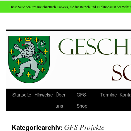
Diese Seite benutzt ausschließlich Cookies, die für Betrieb und Funktionalität der Websit
Zum
Inhalt
springen
Startseite
Hinweise
Über
GFS-
Termine
Konta
uns
Shop
GFS Projekte
Kategoriearchiv: