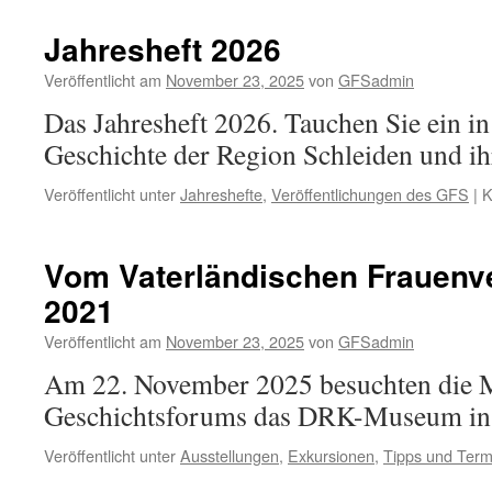
Terror;
Briefe
Jahresheft 2026
gegen
das
Veröffentlicht am
November 23, 2025
von
GFSadmin
Vergessen
Das Jahresheft 2026. Tauchen Sie ein in
Geschichte der Region Schleiden und i
Veröffentlicht unter
Jahreshefte
,
Veröffentlichungen des GFS
|
K
Vom Vaterländischen Frauenver
2021
Veröffentlicht am
November 23, 2025
von
GFSadmin
Am 22. November 2025 besuchten die M
Geschichtsforums das DRK-Museum in
Veröffentlicht unter
Ausstellungen
,
Exkursionen
,
Tipps und Term