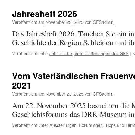
Terror;
Briefe
Jahresheft 2026
gegen
das
Veröffentlicht am
November 23, 2025
von
GFSadmin
Vergessen
Das Jahresheft 2026. Tauchen Sie ein in
Geschichte der Region Schleiden und i
Veröffentlicht unter
Jahreshefte
,
Veröffentlichungen des GFS
|
K
Vom Vaterländischen Frauenver
2021
Veröffentlicht am
November 23, 2025
von
GFSadmin
Am 22. November 2025 besuchten die M
Geschichtsforums das DRK-Museum in
Veröffentlicht unter
Ausstellungen
,
Exkursionen
,
Tipps und Term