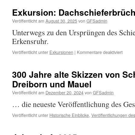
Exkursion: Dachschieferbrüch
Veröffentlicht am
August 30, 2025
von
GFSadmin
Unterwegs zu den Ursprüngen des Schie
Erkensruhr.
für
Veröffentlicht unter
Exkursionen
|
Kommentare deaktiviert
Exkurs
Dachs
bei
300 Jahre alte Skizzen von Sch
Erken
Dreiborn und Mauel
Veröffentlicht am
Dezember 20, 2024
von
GFSadmin
… die neueste Veröffentlichung des Ge
Veröffentlicht unter
Historische Einblicke
,
Veröffentlichungen d