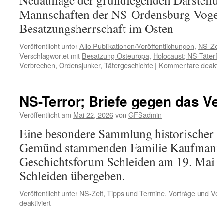
Neuauflage der grundlegenden Darstell
Mannschaften der NS-Ordensburg Vogel
Besatzungsherrschaft im Osten
Veröffentlicht unter
Alle Publikationen/Veröffentlichungen
,
NS-Ze
Verschlagwortet mit
Besatzung Osteuropa
,
Holocaust; NS-Täter
Verbrechen
,
Ordensjunker
,
Tätergeschichte
|
Kommentare deakti
NS-Terror; Briefe gegen das 
Veröffentlicht am
Mai 22, 2026
von
GFSadmin
Eine besondere Sammlung historischer 
Gemünd stammenden Familie Kaufmann
Geschichtsforum Schleiden am 19. Mai 
Schleiden übergeben.
Veröffentlicht unter
NS-Zeit
,
Tipps und Termine
,
Vorträge und V
für
deaktiviert
NS-