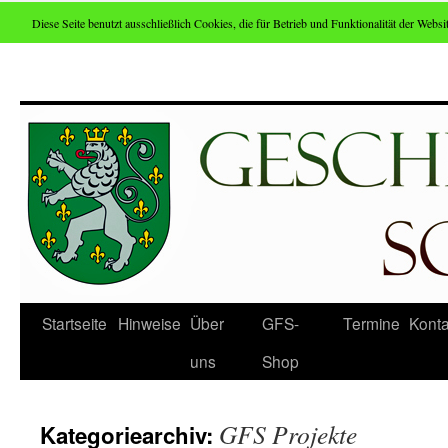
Diese Seite benutzt ausschließlich Cookies, die für Betrieb und Funktionalität der Websit
Zum
Inhalt
springen
Startseite
Hinweise
Über
GFS-
Termine
Konta
uns
Shop
GFS Projekte
Kategoriearchiv: