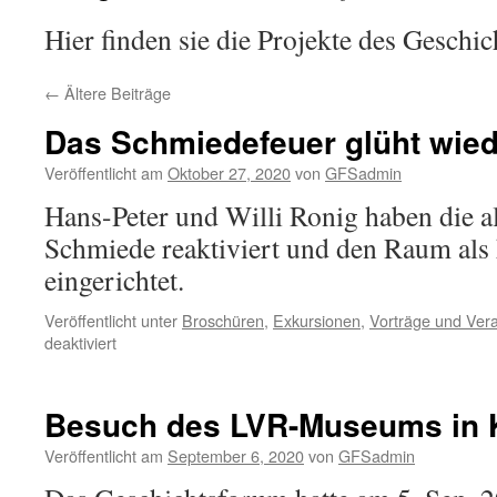
Hier finden sie die Projekte des Geschi
←
Ältere Beiträge
Das Schmiedefeuer glüht wied
Veröffentlicht am
Oktober 27, 2020
von
GFSadmin
Hans-Peter und Willi Ronig haben die a
Schmiede reaktiviert und den Raum al
eingerichtet.
Veröffentlicht unter
Broschüren
,
Exkursionen
,
Vorträge und Ver
für
deaktiviert
Das
Schmiedefeuer
glüht
Besuch des LVR-Museums in
wieder
Veröffentlicht am
September 6, 2020
von
GFSadmin