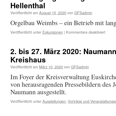
Hellenthal
Veröffentlicht am
August 15, 2020
von
GFSadmin
Orgelbau Weimbs – ein Betrieb mit lang
für
Veröffentlicht unter
Exkursionen
|
Kommentare deaktiviert
Besich
der
Orgelb
2. bis 27. März 2020: Nauman
Weim
Kreishaus
in
Hellen
Veröffentlicht am
März 10, 2020
von
GFSadmin
Im Foyer der Kreisverwaltung Euskirche
von herausragenden Pressebildern des J
Naumann ausgestellt.
Veröffentlicht unter
Ausstellungen
,
Vorträge und Veranstaltunge