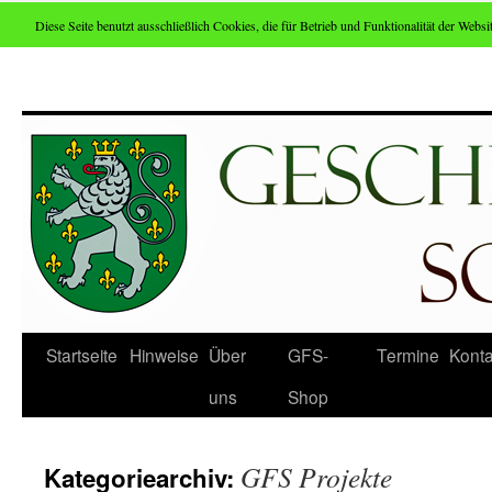
Diese Seite benutzt ausschließlich Cookies, die für Betrieb und Funktionalität der Websit
Zum
Inhalt
springen
Startseite
Hinweise
Über
GFS-
Termine
Konta
uns
Shop
GFS Projekte
Kategoriearchiv: