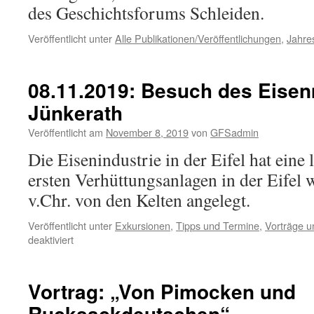
des Geschichtsforums Schleiden.
Veröffentlicht unter
Alle Publikationen/Veröffentlichungen
,
Jahre
08.11.2019: Besuch des Eise
Jünkerath
Veröffentlicht am
November 8, 2019
von
GFSadmin
Die Eisenindustrie in der Eifel hat eine 
ersten Verhüttungsanlagen in der Eifel
v.Chr. von den Kelten angelegt.
Veröffentlicht unter
Exkursionen
,
Tipps und Termine
,
Vorträge u
für
deaktiviert
08.11.2019:
Besuch
des
Vortrag: „Von Pimocken und
Eisenmuseums
Rucksackdeutschen“
in