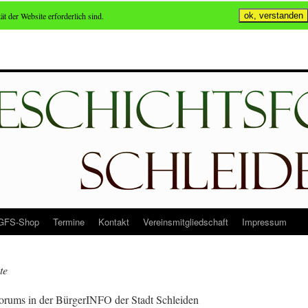
ät der Website erforderlich sind.
ok, verstanden
GFS-Shop
Termine
Kontakt
Vereinsmitgliedschaft
Impressum
te
forums in der BürgerINFO der Stadt Schleiden