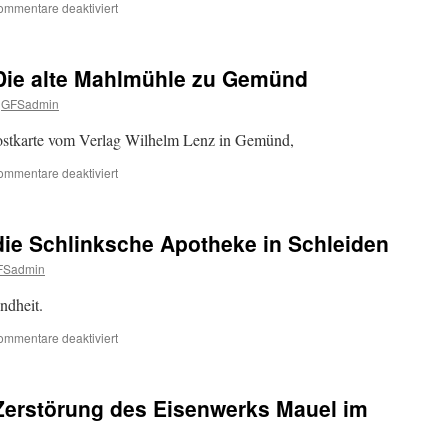
für
ommentare deaktiviert
Gemünd
Aus
der
Bilderkiste
 Die alte Mahlmühle zu Gemünd
–
Klappern
GFSadmin
in
der
ostkarte vom Verlag Wilhelm Lenz in Gemünd,
Karwoche
für
ommentare deaktiviert
Aus
der
Bilderkiste
 die Schlinksche Apotheke in Schleiden
–
Die
FSadmin
alte
Mahlmühle
ndheit.
zu
Gemünd
für
ommentare deaktiviert
Aus
der
Bilderkiste
 Zerstörung des Eisenwerks Mauel im
–
die
Schlinksche