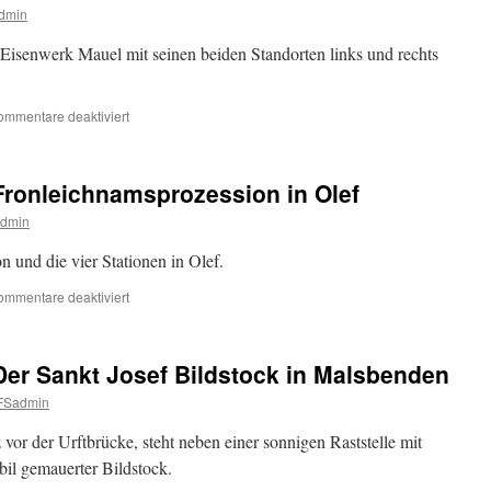
dmin
Apotheke
in
senwerk Mauel mit seinen beiden Standorten links und rechts
Schleiden
für
ommentare deaktiviert
Aus
der
Bilderkiste
 Fronleichnamsprozession in Olef
–
Zerstörung
dmin
des
Eisenwerks
 und die vier Stationen in Olef.
Mauel
im
für
ommentare deaktiviert
November
Aus
1944
der
Bilderkiste
 Der Sankt Josef Bildstock in Malsbenden
–
Fronleichnamsprozession
FSadmin
in
Olef
or der Urftbrücke, steht neben einer sonnigen Raststelle mit
il gemauerter Bildstock.