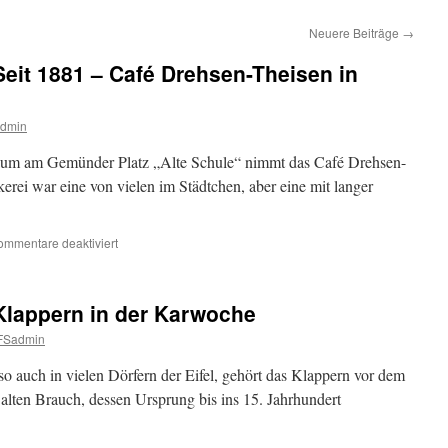
Neuere Beiträge
→
Seit 1881 – Café Drehsen-Theisen in
dmin
um am Gemünder Platz „Alte Schule“ nimmt das Café Drehsen-
erei war eine von vielen im Städtchen, aber eine mit langer
für
ommentare deaktiviert
Aus
der
Bilderkiste
 Klappern in der Karwoche
–
Seit
FSadmin
1881
–
o auch in vielen Dörfern der Eifel, gehört das Klappern vor dem
Café
alten Brauch, dessen Ursprung bis ins 15. Jahrhundert
Drehsen-
Theisen
in