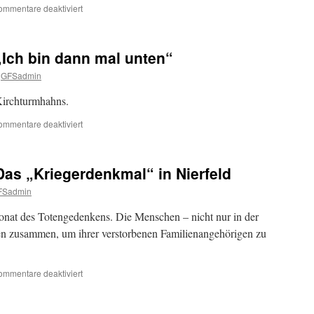
für
ommentare deaktiviert
Aus
der
Bilderkiste
 „Ich bin dann mal unten“
–
Der
GFSadmin
Sankt
Josef
irchturmhahns.
Bildstock
in
für
ommentare deaktiviert
Malsbenden
Aus
der
Bilderkiste
 Das „Kriegerdenkmal“ in Nierfeld
–
„Ich
FSadmin
bin
dann
Monat des Totengedenkens. Die Menschen – nicht nur in der
mal
en zusammen, um ihrer verstorbenen Familienangehörigen zu
unten“
für
ommentare deaktiviert
Aus
der
Bilderkiste