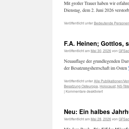
Mit großer Trauer haben wir erfahr
Dienstag, dem 2. Juni 2026 verstorb
Veröffentlicht unter
Bedeutende Persone
F.A. Heinen; Gottlos,
Veröffentlicht am
Mai 30, 2026
von
GFSa
Neuauflage der grundlegenden Dar
der Besatzungsherrschaft im Osten
Veröffentlicht unter
Alle Publikationen/Ver
Besatzung Osteuropa
,
Holocaust; NS-Tät
für
|
Kommentare deaktiviert
F.A.
Heinen;
Gottlos,
Neu: Ein halbes Jahrh
schamlos,
gewissenlos
Veröffentlicht am
Mai 28, 2026
von
GFSa