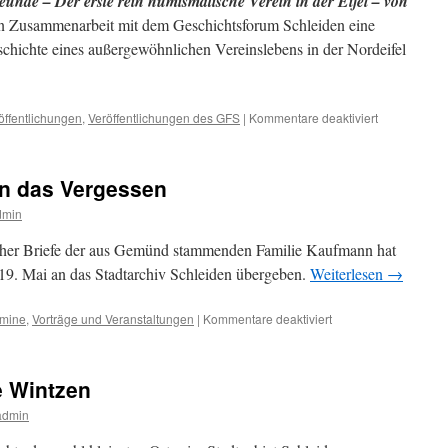
eunde – Der erste rein numismatische Verein in der Eifel – von
in Zusammenarbeit mit dem Geschichtsforum Schleiden eine
hichte eines außergewöhnlichen Vereinslebens in der Nordeifel
für
öffentlichungen
,
Veröffentlichungen des GFS
|
Kommentare deaktiviert
Neu:
Ein
halbes
en das Vergessen
Jahrhundert
Numismatik
dmin
in
der
cher Briefe der aus Gemünd stammenden Familie Kaufmann hat
Eifel
19. Mai an das Stadtarchiv Schleiden übergeben.
Weiterlesen
→
für
rmine
,
Vorträge und Veranstaltungen
|
Kommentare deaktiviert
NS-
Terror;
Briefe
 Wintzen
gegen
das
dmin
Vergessen