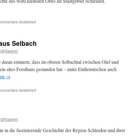
hte des wohl kleinsten Ortes im Stadtgebiet Schleiden.
für
ommentare deaktiviert
Aus
Wynthusen
wurde
aus Selbach
Wintzen
GFSadmin
daran erinnern, dass im oberen Selbachtal zwischen Olef und
ein altes Forsthaus gestanden hat – unter Einheimischen auch
sen
→
für
ommentare deaktiviert
Das
ehemalige
Forsthaus
Selbach
GFSadmin
n in die faszinierende Geschichte der Region Schleiden und ihrer