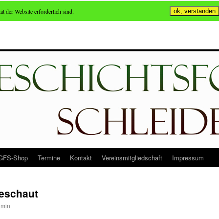
ät der Website erforderlich sind.
ok, verstanden
GFS-Shop
Termine
Kontakt
Vereinsmitgliedschaft
Impressum
geschaut
min