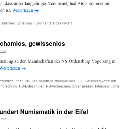
Kreuze
en, dass unser langjähriges Vereinsmitglied Alois Sommer am
von
en ist.
Weiterlesen
→
Broich
für
n
,
Internes
,
Sonstiges
|
Kommentare deaktiviert
Wir
trauern
um
 schamlos, gewissenlos
Alois
Sommer
dmin
stellung zu den Mannschaften der NS-Ordensburg Vogelsang in
Weiterlesen
→
öffentlichungen
,
NS-Zeit
,
Veröffentlichungen des GFS
|
Verschlagwortet mit
erforschung
,
NS-Eliteschulen
,
NS-Verbrechen
,
Ordensjunker
,
Tätergeschichte
undert Numismatik in der Eifel
dmin