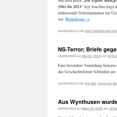
Mit dem Buch „
Die Eifeler Münzfr
1961 bis 2011
“ legt Joachim Saga 
umfassende Dokumentation zur Gesc
vor.
Weiterlesen
→
Veröffentlicht unter
Alle Publikationen/Ver
NS-Terror; Briefe geg
Veröffentlicht am
Mai 22, 2026
von
GFSa
Eine besondere Sammlung historis
das Geschichtsforum Schleiden am 
Veröffentlicht unter
NS-Zeit
,
Tipps und Te
Aus Wynthusen wurde
Veröffentlicht am
März 28, 2026
von
GFSa