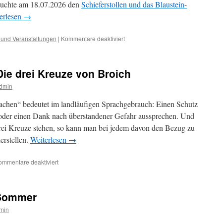
suchte am 18.07.2026 den
Schieferstollen und das Blaustein-
erlesen
→
für
 und Veranstaltungen
|
Kommentare deaktiviert
In
die
Tiefe
Die drei Kreuze von Broich
der
Erde
dmin
geschaut
hen“ bedeutet im landläufigen Sprachgebrauch: Einen Schutz
 oder einen Dank nach überstandener Gefahr aussprechen. Und
drei Kreuze stehen, so kann man bei jedem davon den Bezug zu
erstellen.
Weiterlesen
→
für
ommentare deaktiviert
Aus
der
Bilderkiste
 Sommer
–
Die
min
drei