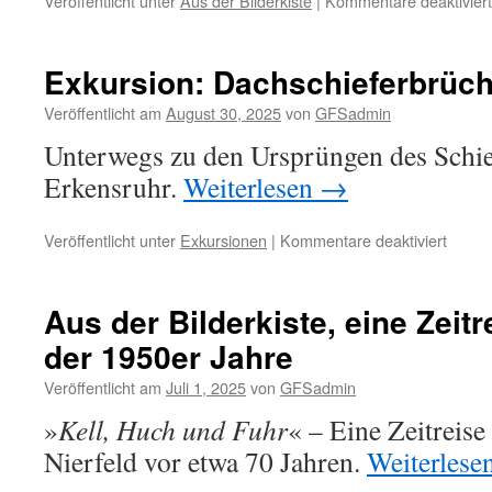
Veröffentlicht unter
Aus der Bilderkiste
|
Kommentare deaktiviert
Exkursion: Dachschieferbrüch
Veröffentlicht am
August 30, 2025
von
GFSadmin
Unterwegs zu den Ursprüngen des Schie
Erkensruhr.
Weiterlesen
→
für
Veröffentlicht unter
Exkursionen
|
Kommentare deaktiviert
Exkurs
Dachs
bei
Aus der Bilderkiste, eine Zeitr
Erken
der 1950er Jahre
Veröffentlicht am
Juli 1, 2025
von
GFSadmin
»
Kell, Huch und Fuhr
« – Eine Zeitreise
Nierfeld vor etwa 70 Jahren.
Weiterlese