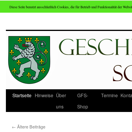
Diese Seite benutzt ausschließlich Cookies, die für Betrieb und Funktionalität der Websit
Zum
Inhalt
springen
Startseite
Hinweise
Über
GFS-
Termine
Konta
uns
Shop
←
Ältere Beiträge