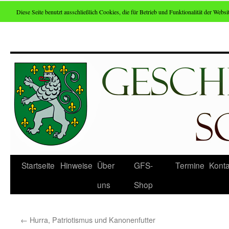
Diese Seite benutzt ausschließlich Cookies, die für Betrieb und Funktionalität der Websit
Zum
Inhalt
springen
Startseite
Hinweise
Über
GFS-
Termine
Konta
uns
Shop
←
Hurra, Patriotismus und Kanonenfutter