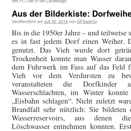
des FC Olef in die Landesliga
Aus der Bilderkiste: Dorfweih
Veröffentlicht am
Juli 30, 2018
von
GFSadmin
Bis in die 1950er Jahre – und teilweise 
es in fast jedem Dorf einen Weiher.
D
genutzt. Das Vieh wurde dort geträn
Trockenheit konnte man Wasser dara
dem Fuhrwerk im Fass auf das Feld f
Vieh vor dem Verdursten zu be
veranstalteten die Dorfkinder
Wasserschlachten, im Winter konnt
„Eisbahn schlagen“. Nicht zuletzt wa
Brandfall sehr nützlich: Sie bildeten 
Wasserreservoirs, aus denen d
Löschwasser entnehmen konnten. Erst 