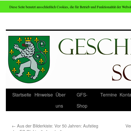
Diese Seite benutzt ausschließlich Cookies, die für Betrieb und Funktionalität der Websit
Zum
Inhalt
springen
Startseite
Hinweise
Über
GFS-
Termine
Konta
uns
Shop
←
Aus der Bilderkiste: Vor 50 Jahren: Aufstieg
Ve