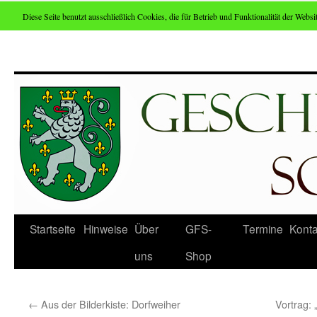
Diese Seite benutzt ausschließlich Cookies, die für Betrieb und Funktionalität der Websit
Zum
Inhalt
springen
Startseite
Hinweise
Über
GFS-
Termine
Konta
uns
Shop
←
Aus der Bilderkiste: Dorfweiher
Vortrag: