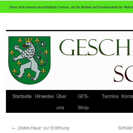
Diese Seite benutzt ausschließlich Cookies, die für Betrieb und Funktionalität der Websit
Zum
Inhalt
springen
Startseite
Hinweise
Über
GFS-
Termine
Konta
uns
Shop
←
„Volles Haus“ zur Eröffnung
Schüle