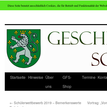
Diese Seite benutzt ausschließlich Cookies, die für Betrieb und Funktionalität der Websit
Zum
Inhalt
springen
Startseite
Hinweise
Über
GFS-
Termine
Konta
uns
Shop
←
Schülerwettbewerb 2019 – Bemerkenswerte
Vortrag: „V