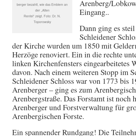
Arenberg/Lobkow
berger bezahlt, wie das Emblem an
Eingang..
der „Alten
Rentei“ zeigt. Foto: Dr. N.
Toporowsky
Dann ging es steil
Schleidener Schlo
der Kirche wurden um 1850 mit Gelder
Herzöge renoviert. Ein in die rechte unt
linken Kirchenfensters eingearbeitetes 
davon. Nach einem weiteren Stopp im S
Schleidener Schloss war von 1773 bis 1
Arenberger – ging es zum Arenbergisch
Arenbergstraße. Das Forstamt ist noch h
Arenberger und Forstverwaltung für gro
Arenbergischen Forste.
Ein spannender Rundgang! Die Teilneh