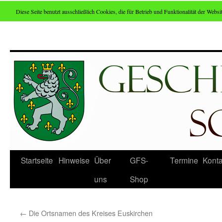
Diese Seite benutzt ausschließlich Cookies, die für Betrieb und Funktionalität der Websit
Zum
Inhalt
springen
Startseite
Hinweise
Über
GFS-
Termine
Konta
uns
Shop
←
Die Ortsnamen des Kreises Euskirchen