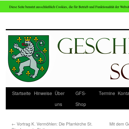
Diese Seite benutzt ausschließlich Cookies, die für Betrieb und Funktionalität der Websit
Zum
Inhalt
springen
Startseite
Hinweise
Über
GFS-
Termine
Konta
uns
Shop
←
Vortrag K. Vermöhlen: Die Pfarrkirche St.
Mit dem Ge