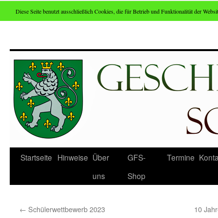
Diese Seite benutzt ausschließlich Cookies, die für Betrieb und Funktionalität der Websit
Zum
Inhalt
springen
Startseite
Hinweise
Über
GFS-
Termine
Konta
uns
Shop
←
Schülerwettbewerb 2023
10 Jahr