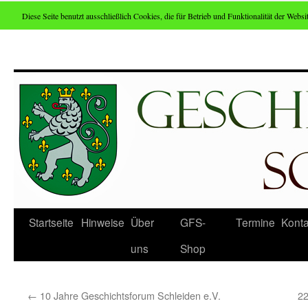
Diese Seite benutzt ausschließlich Cookies, die für Betrieb und Funktionalität der Websit
Zum
Inhalt
springen
Startseite
Hinweise
Über
GFS-
Termine
Konta
uns
Shop
←
10 Jahre Geschichtsforum Schleiden e.V.
22