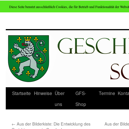
Diese Seite benutzt ausschließlich Cookies, die für Betrieb und Funktionalität der Websit
Zum
Inhalt
springen
Startseite
Hinweise
Über
GFS-
Termine
Konta
uns
Shop
←
Aus der Bilderkiste: Die Entwicklung des
Aus der Bilde