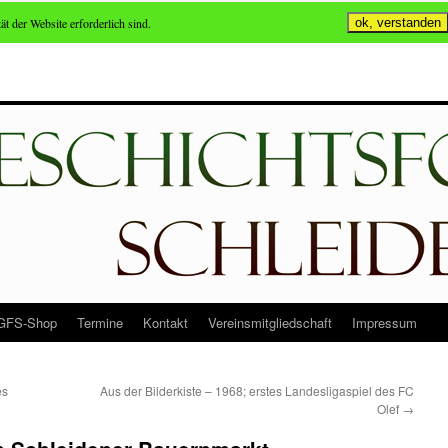
ät der Website erforderlich sind.
ok, verstanden
GFS-Shop
Termine
Kontakt
Vereinsmitgliedschaft
Impressum
es
Aus der Bilderkiste – 1968; erstes Landesligaspiel des FC
Olef
→