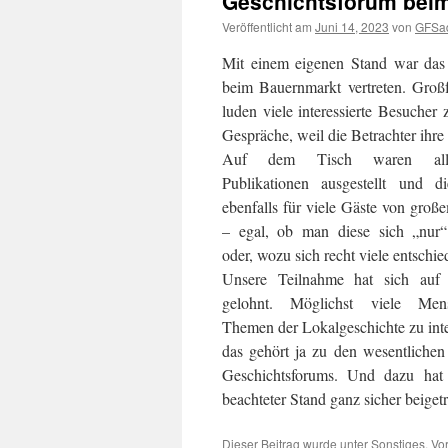
Geschichtsforum beim
Veröffentlicht am
Juni 14, 2023
von
GFSa
Mit einem eigenen Stand war das
beim Bauernmarkt vertreten.
Großfo
luden viele interessierte Besucher
Gespräche, weil die Betrachter ihre
Auf dem Tisch waren all
Publikationen ausgestellt und d
ebenfalls für viele Gäste von große
– egal, ob man diese sich „nur“
oder, wozu sich recht viele entschie
Unsere Teilnahme hat sich auf 
gelohnt. Möglichst viele Men
Themen der Lokalgeschichte zu inte
das gehört ja zu den wesentlichen
Geschichtsforums. Und dazu hat 
beachteter Stand ganz sicher beiget
Dieser Beitrag wurde unter
Sonstiges
,
Vo