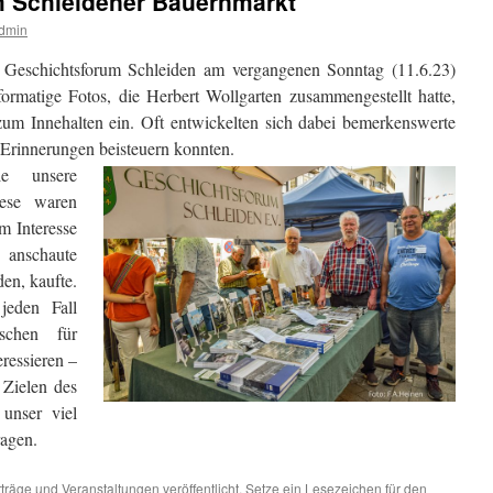
 Schleidener Bauernmarkt
dmin
 Geschichtsforum Schleiden am vergangenen Sonntag (11.6.23)
rmatige Fotos, die Herbert Wollgarten zusammengestellt hatte,
 zum Innehalten ein. Oft entwickelten sich dabei bemerkenswerte
 Erinnerungen beisteuern konnten.
e unsere
iese waren
m Interesse
 anschaute
den, kaufte.
jeden Fall
schen für
ressieren –
 Zielen des
unser viel
ragen.
rträge und Veranstaltungen
veröffentlicht. Setze ein Lesezeichen für den