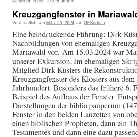
Schleiden in den 1960er Jahren
Kreuzgangfenster in Mariawal
Veröffentlicht am
März 23, 2024
von
GFSadmin
Eine beindruckende Führung: Dirk Küste
Nachbildungen von ehemaligen Kreuzga
Mariawald vor.
Am 15.03.2024 war Mari
unserer Exkursion. Im ehemaligen Skri
Mitglied Dirk Küsters die Rekonstrukti
Kreuzgangfenster des Klosters aus dem 
Jahrhundert. Besonders das frühere 6. Fe
Beispiel des Aufbaus der Fenster. Ents
Darstellungen der biblia pauperum (1471
Fenster in den beiden Lanzetten von ob
einen biblischen Propheten, dann ein T
Testamentes und dann eine dazu passen