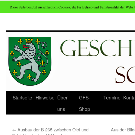
Diese Seite benutzt ausschließlich Cookies, die für Betrieb und Funktionalität der Websit
Zum
Inhalt
springen
Startseite
Hinweise
Über
GFS-
Termine
Konta
uns
Shop
←
Ausbau der B 265 zwischen Olef und
Aus der Bild