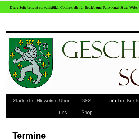
Diese Seite benutzt ausschließlich Cookies, die für Betrieb und Funktionalität der Websit
Zum
Inhalt
springen
Startseite
Hinweise
Über
GFS-
Termine
Konta
uns
Shop
Termine