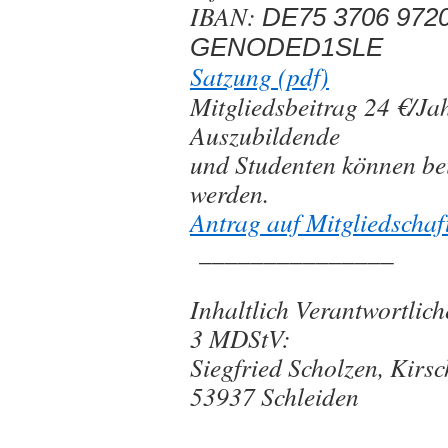
IBAN:
DE75 3706 9720
GENODED1SLE
Satzung (pdf)
Mitgliedsbeitrag 24 €/Jah
Auszubildende
und Studenten können bei
werden.
Antrag auf Mitgliedschaf
_______________
Inhaltlich Verantwortlic
3 MDStV:
Siegfried Scholzen, Kirsc
53937 Schleiden