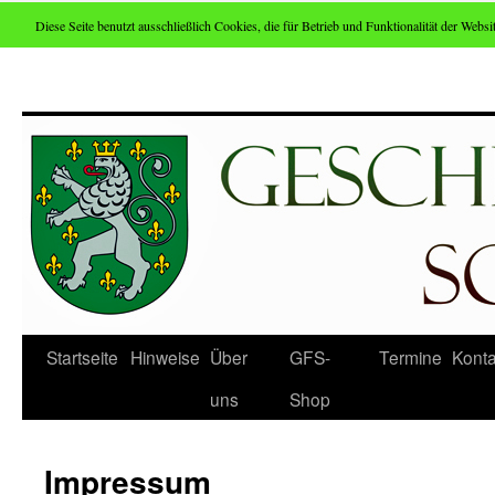
Diese Seite benutzt ausschließlich Cookies, die für Betrieb und Funktionalität der Websit
Zum
Inhalt
springen
Startseite
Hinweise
Über
GFS-
Termine
Konta
uns
Shop
Impressum