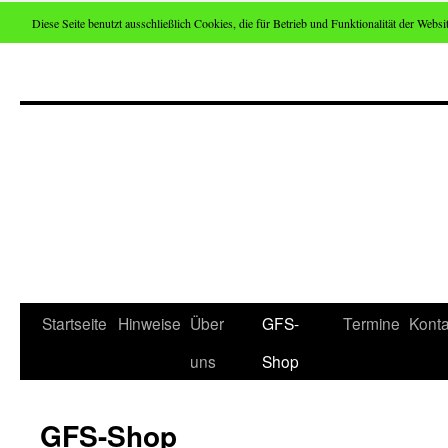
Diese Seite benutzt ausschließlich Cookies, die für Betrieb und Funktionalität der Websit
Zum
Inhalt
springen
Startseite
Hinweise
Über
GFS-
Termine
Konta
uns
Shop
GFS-Shop