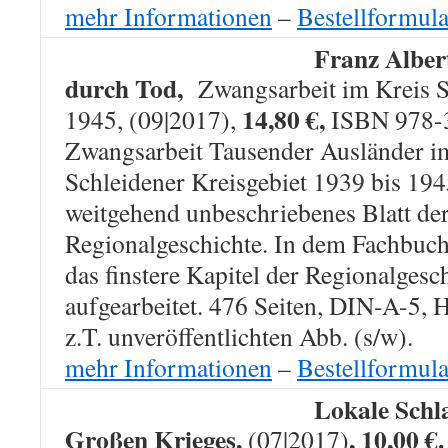
mehr Informationen
–
Bestellformula
Franz Alber
durch Tod,
Zwangsarbeit im Kreis S
14,80 €,
1945, (09|2017),
ISBN 978-
Zwangsarbeit Tausender Ausländer i
Schleidener Kreisgebiet 1939 bis 1945
weitgehend unbeschriebenes Blatt de
Regionalgeschichte. In dem Fachbuch 
das finstere Kapitel der Regionalges
aufgearbeitet. 476 Seiten, DIN-A-5, 
z.T. unveröffentlichten Abb. (s/w).
mehr Informationen
–
Bestellformula
Lokale Schla
Großen Krieges,
, 10,00 €.
(07|2017)