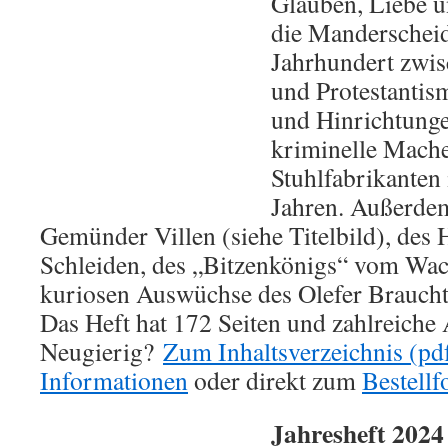
Glauben, Liebe u
die Manderscheid
Jahrhundert zwis
und Protestantis
und Hinrichtunge
kriminelle Mache
Stuhlfabrikanten
Jahren. Außerdem
Gemünder Villen (siehe Titelbild), des
Schleiden, des „Bitzenkönigs“ vom Wac
kuriosen Auswüchse des Olefer Brauch
Das Heft hat 172 Seiten und zahlreiche
Neugierig?
Zum Inhaltsverzeichnis (pd
Informationen
oder direkt zum
Bestellf
Jahresheft 202