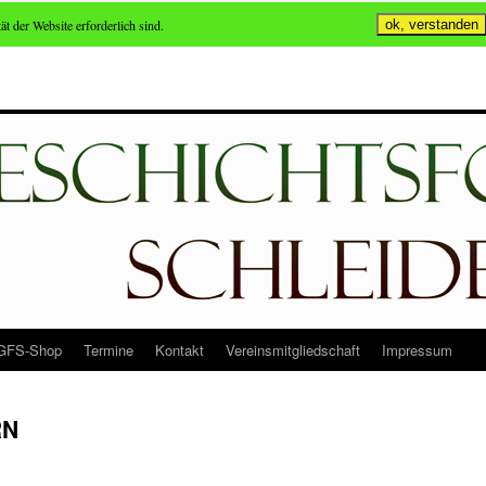
ät der Website erforderlich sind.
ok, verstanden
GFS-Shop
Termine
Kontakt
Vereinsmitgliedschaft
Impressum
RN