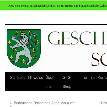
Diese Seite benutzt ausschließlich Cookies, die für Betrieb und Funktionalität der Websit
Zum
Inhalt
springen
Startseite
Hinweise
Über
GFS-
Termine
Konta
uns
Shop
←
Bedeutende Dreiborner, Anna Maria van
Hurr