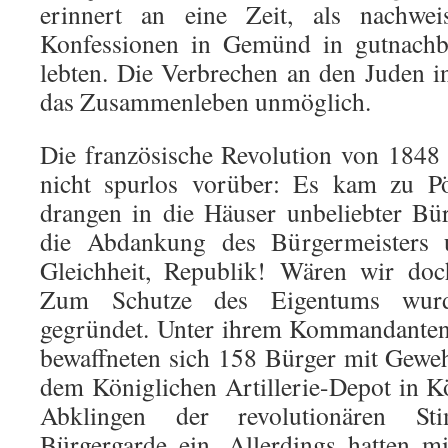
erinnert an eine Zeit, als nachwei
Konfessionen in Gemünd in gutnachba
lebten. Die Verbrechen an den Juden i
das Zusammenleben unmöglich.
Die französische Revolution von 184
nicht spurlos vorüber: Es kam zu Pö
drangen in die Häuser unbeliebter Bü
die Abdankung des Bürgermeisters un
Gleichheit, Republik! Wären wir doc
Zum Schutze des Eigentums wurd
gegründet. Unter ihrem Kommandanten
bewaffneten sich 158 Bürger mit Gewe
dem Königlichen Artillerie-Depot in K
Abklingen der revolutionären St
Bürgergarde ein. Allerdings hatten mit