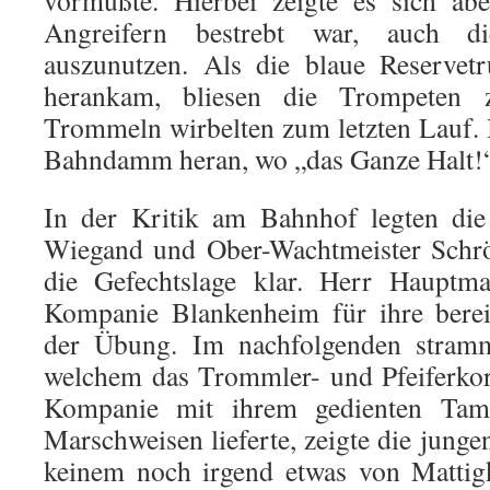
vormußte. Hierbei zeigte es sich ab
Angreifern bestrebt war, auch d
auszunutzen. Als die blaue Reservet
herankam, bliesen die Trompeten
Trommeln wirbelten zum letzten Lauf.
Bahndamm heran, wo „das Ganze Halt!“
In der Kritik am Bahnhof legten die
Wiegand und Ober-Wachtmeister Schrö
die Gefechtslage klar. Herr Hauptm
Kompanie Blankenheim für ihre berei
der Übung. Im nachfolgenden stram
welchem das Trommler- und Pfeiferko
Kompanie mit ihrem gedienten Tamb
Marschweisen lieferte, zeigte die jungen
keinem noch irgend etwas von Mattigk