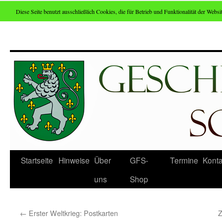
Diese Seite benutzt ausschließlich Cookies, die für Betrieb und Funktionalität der Websit
Zum
Inhalt
springen
Startseite
Hinweise
Über
GFS-
Termine
Konta
uns
Shop
←
Erster Weltkrieg: Postkarten
Z