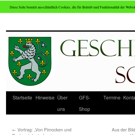
Diese Seite benutzt ausschließlich Cookies, die für Betrieb und Funktionalität der Websit
Zum
Inhalt
springen
Startseite
Hinweise
Über
GFS-
Termine
Konta
uns
Shop
←
Vortrag: „Von Pimocken und
Aus der Bil