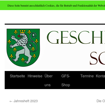
Diese Seite benutzt ausschließlich Cookies, die für Betrieb und Funktionalität der Websit
Zum
Inhalt
springen
Startseite
Hinweise
Über
GFS-
Termine
Konta
uns
Shop
←
Jahresheft 2023
Die O