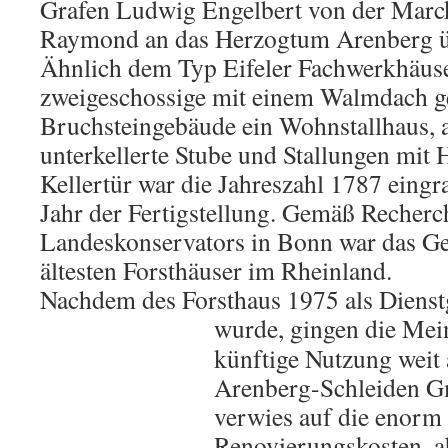
Grafen Ludwig Engelbert von der Marc
Raymond an das Herzogtum Arenberg 
Ähnlich dem Typ Eifeler Fachwerkhäuse
zweigeschossige mit einem Walmdach g
Bruchsteingebäude ein Wohnstallhaus, a
unterkellerte Stube und Stallungen mit
Kellertür war die Jahreszahl 1787 eingra
Jahr der Fertigstellung. Gemäß Recherc
Landeskonservators in Bonn war das Ge
ältesten Forsthäuser im Rheinland.
Nachdem des Forsthaus 1975 als Diens
wurde, gingen die Me
künftige Nutzung weit 
Arenberg-Schleiden G
verwies auf die enorm
Renovierungskosten, ab