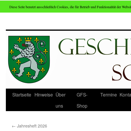
Diese Seite benutzt ausschließlich Cookies, die für Betrieb und Funktionalität der Websit
Zum
Inhalt
springen
Startseite
Hinweise
Über
GFS-
Termine
Konta
uns
Shop
←
Jahresheft 2026