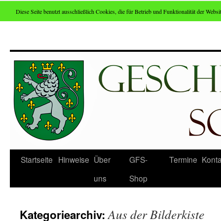
Diese Seite benutzt ausschließlich Cookies, die für Betrieb und Funktionalität der Websit
Zum
Inhalt
springen
Startseite
Hinweise
Über
GFS-
Termine
Konta
uns
Shop
Aus der Bilderkiste
Kategoriearchiv: