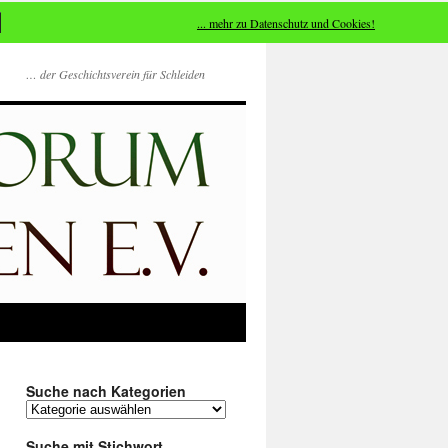
... mehr zu Datenschutz und Cookies!
… der Geschichtsverein für Schleiden
Suche nach Kategorien
Suche
nach
Kategorien
Suche mit Stichwort