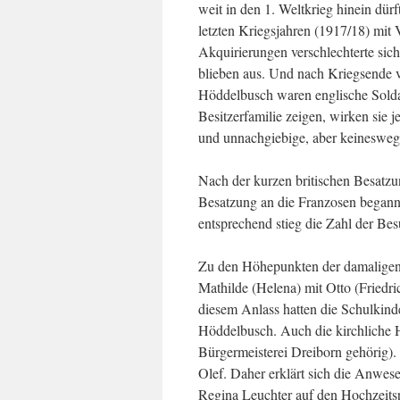
weit in den 1. Weltkrieg hinein dürf
letzten Kriegsjahren (1917/18) mit 
Akquirierungen verschlechterte sic
blieben aus. Und nach Kriegsende v
Höddelbusch waren englische Soldat
Besitzerfamilie zeigen, wirken sie 
und unnachgiebige, aber keineswegs 
Nach der kurzen britischen Besatzu
Besatzung an die Franzosen begann 
entsprechend stieg die Zahl der Be
Zu den Höhepunkten der damaligen 
Mathilde (Helena) mit Otto (Friedr
diesem Anlass hatten die Schulkind
Höddelbusch. Auch die kirchliche Ho
Bürgermeisterei Dreiborn gehörig).
Olef. Daher erklärt sich die Anwese
Regina Leuchter auf den Hochzeits