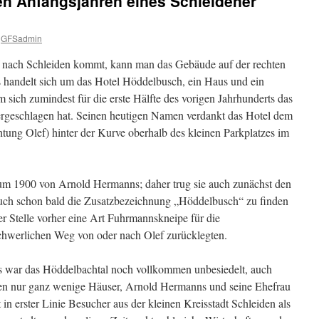
n Anfangsjahren eines Schleidener
GFSadmin
 nach Schleiden kommt, kann man das Gebäude auf der rechten
 handelt sich um das Hotel Höddelbusch, ein Haus und ein
 sich zumindest für die erste Hälfte des vorigen Jahrhunderts das
ergeschlagen hat. Seinen heutigen Namen verdankt das Hotel dem
htung Olef) hinter der Kurve oberhalb des kleinen Parkplatzes im
um 1900 von Arnold Hermanns; daher trug sie auch zunächst den
h schon bald die Zusatzbezeichnung „Höddelbusch“ zu finden
ser Stelle vorher eine Art Fuhrmannskneipe für die
chwerlichen Weg von oder nach Olef zurücklegten.
ls war das Höddelbachtal noch vollkommen unbesiedelt, auch
en nur ganz wenige Häuser, Arnold Hermanns und seine Ehefrau
t in erster Linie Besucher aus der kleinen Kreisstadt Schleiden als