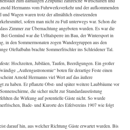
Innenstadt zum damaligen Zeitpunkt zahlreiche Wirtschaften und
 Arnold Hermanns vom Fuhrwerksverkehr und der aufkommenden
rd und Wagen waren trotz der allmählich einsetzenden
kehrsmittel, sofern man nicht zu Fuß unterwegs war. Schon die
, dass Zimmer zur Übernachtung angeboten wurden. Es war die
Bei Gemünd war die Urfttalsperre im Bau, der Wintersport in
ng, in den Sommermonaten zogen Wandergruppen aus den
unge Oleftalbahn brachte Sommerfrischler ins Schleidener Tal.
nfeste: Hochzeiten, Jubiläen, Taufen, Beerdigungen. Ein großer
ufwändige „Außengastronomie“ boten für derartige Feste einen
cheint Arnold Hermanns viel Wert auf das äußere
egt zu haben. Er pflanzte Obst- und später weitere Laubbäume vor
Sonnenschirme, die sicher nicht zur Standardausrüstung
fehlten die Wirkung auf potentielle Gäste nicht. So wurde
frischen, Bade- und Kurorte des Eifelvereins 1907 wie folgt
ist darauf hin, aus welcher Richtung Gäste erwartet wurden. Bis