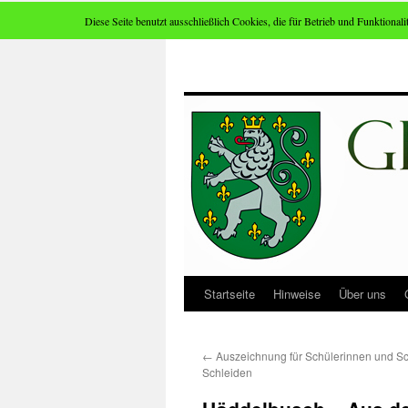
Diese Seite benutzt ausschließlich Cookies, die für Betrieb und Funktionalit
Zum
Inhalt
springen
Startseite
Hinweise
Über uns
←
Auszeichnung für Schülerinnen und Sc
Schleiden