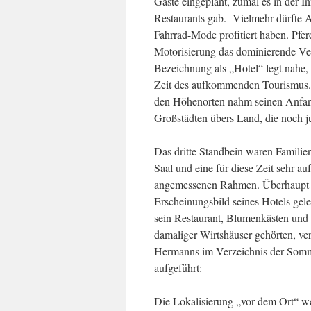
Gäste eingeplant, zumal es in der 
Restaurants gab. Vielmehr dürfte
Fahrrad-Mode profitiert haben. Pfe
Motorisierung das dominierende Ver
Bezeichnung als „Hotel“ legt nahe
Zeit des aufkommenden Tourismus. 
den Höhenorten nahm seinen Anfa
Großstädten übers Land, die noch j
Das dritte Standbein waren Familie
Saal und eine für diese Zeit sehr a
angemessenen Rahmen. Überhaupt s
Erscheinungsbild seines Hotels gel
sein Restaurant, Blumenkästen und 
damaliger Wirtshäuser gehörten, ver
Hermanns im Verzeichnis der Sommer
aufgeführt:
Die Lokalisierung „vor dem Ort“ we