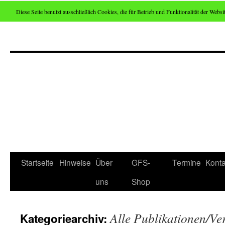
Diese Seite benutzt ausschließlich Cookies, die für Betrieb und Funktionalität der Websit
Zum
Inhalt
springen
Startseite
Hinweise
Über
GFS-
Termine
Konta
uns
Shop
Alle Publikationen/Ve
Kategoriearchiv: