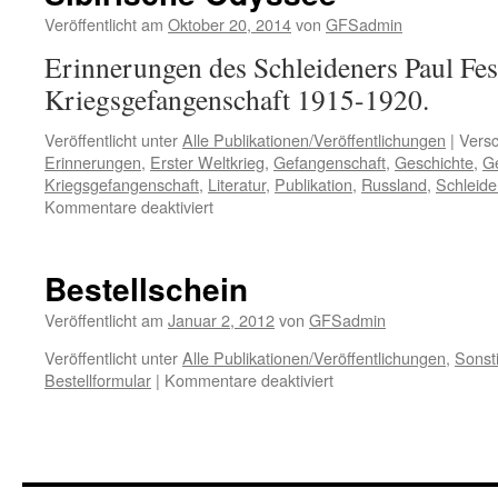
Veröffentlicht am
Oktober 20, 2014
von
GFSadmin
Erinnerungen des Schleideners Paul Fe
Kriegsgefangenschaft 1915-1920.
Veröffentlicht unter
Alle Publikationen/Veröffentlichungen
|
Versc
Erinnerungen
,
Erster Weltkrieg
,
Gefangenschaft
,
Geschichte
,
G
Kriegsgefangenschaft
,
Literatur
,
Publikation
,
Russland
,
Schleide
für
Kommentare deaktiviert
Sibirische
Odyssee
Bestellschein
Veröffentlicht am
Januar 2, 2012
von
GFSadmin
Veröffentlicht unter
Alle Publikationen/Veröffentlichungen
,
Sonst
für
Bestellformular
|
Kommentare deaktiviert
Bestellschein