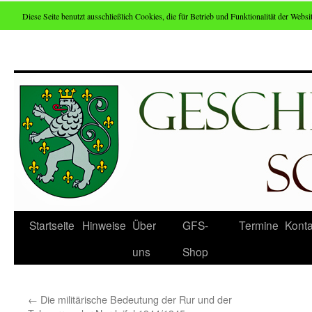
Diese Seite benutzt ausschließlich Cookies, die für Betrieb und Funktionalität der Websit
Zum
Inhalt
springen
Startseite
Hinweise
Über
GFS-
Termine
Konta
uns
Shop
←
Die militärische Bedeutung der Rur und der