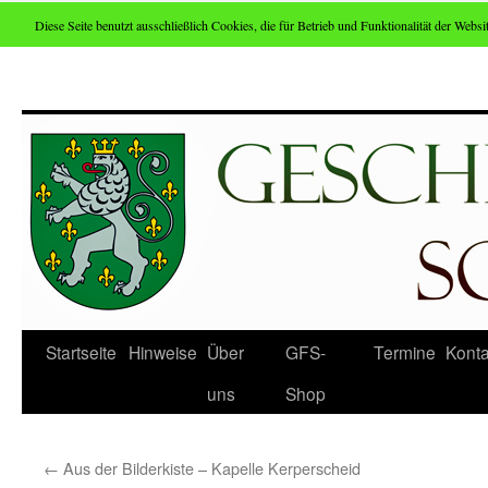
Diese Seite benutzt ausschließlich Cookies, die für Betrieb und Funktionalität der Websit
Zum
Inhalt
springen
Startseite
Hinweise
Über
GFS-
Termine
Konta
uns
Shop
←
Aus der Bilderkiste – Kapelle Kerperscheid