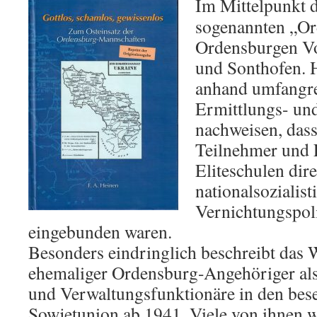
Im Mittelpunkt d
sogenannten „Or
Ordensburgen Vo
und Sonthofen. 
anhand umfangre
Ermittlungs- und
nachweisen, dass
Teilnehmer und 
Eliteschulen dire
nationalsozialis
Vernichtungspoli
eingebunden waren.
Besonders eindringlich beschreibt das 
ehemaliger Ordensburg-Angehöriger al
und Verwaltungsfunktionäre in den bese
Sowjetunion ab 1941. Viele von ihnen 