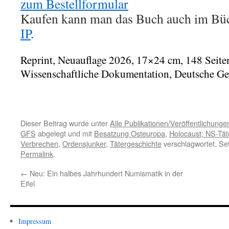
zum Bestellformular
Kaufen kann man das Buch auch im B
IP
.
Reprint, Neuauflage 2026, 17×24 cm, 148 Seite
Wissenschaftliche Dokumentation, Deutsche G
Dieser Beitrag wurde unter
Alle Publikationen/Veröffentlichunge
GFS
abgelegt und mit
Besatzung Osteuropa
,
Holocaust; NS-Tät
Verbrechen
,
Ordensjunker
,
Tätergeschichte
verschlagwortet. Se
Permalink
.
←
Neu: Ein halbes Jahrhundert Numismatik in der
Eifel
Impressum