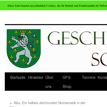
Diese Seite benutzt ausschließlich Cookies, die für Betrieb und Funktionalität der Websit
Zum
Inhalt
springen
Startseite
Hinweise
Über
GFS-
Termine
Konta
uns
Shop
←
Neu: Ein halbes Jahrhundert Numismatik in der