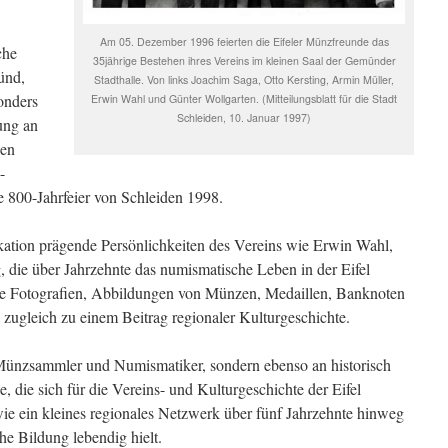
Am 05. Dezember 1996 feierten die Eifeler Münzfreunde das
che
35jährige Bestehen ihres Vereins im kleinen Saal der Gemünder
ünd,
Stadthalle. Von links Joachim Saga, Otto Kersting, Armin Müller,
onders
Erwin Wahl und Günter Wollgarten. (Mitteilungsblatt für die Stadt
Schleiden, 10. Januar 1997)
ung an
den
-
 800-Jahrfeier von Schleiden 1998.
ikation prägende Persönlichkeiten des Vereins wie Erwin Wahl,
, die über Jahrzehnte das numismatische Leben in der Eifel
sche Fotografien, Abbildungen von Münzen, Medaillen, Banknoten
gleich zu einem Beitrag regionaler Kulturgeschichte.
 Münzsammler und Numismatiker, sondern ebenso an historisch
le, die sich für die Vereins- und Kulturgeschichte der Eifel
 wie ein kleines regionales Netzwerk über fünf Jahrzehnte hinweg
he Bildung lebendig hielt.