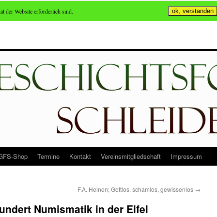
ät der Website erforderlich sind.
ok, verstanden
GFS-Shop
Termine
Kontakt
Vereinsmitgliedschaft
Impressum
n
F.A. Heinen; Gottlos, schamlos, gewissenlos
→
undert Numismatik in der Eifel