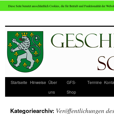
Diese Seite benutzt ausschließlich Cookies, die für Betrieb und Funktionalität der Websit
Zum
Inhalt
springen
Startseite
Hinweise
Über
GFS-
Termine
Konta
uns
Shop
Veröffentlichungen d
Kategoriearchiv: