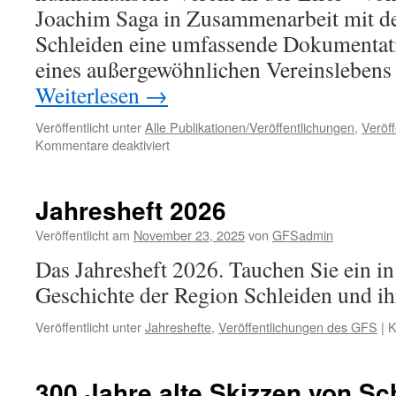
Joachim Saga in Zusammenarbeit mit 
Schleiden eine umfassende Dokumentat
eines außergewöhnlichen Vereinslebens
Weiterlesen
→
Veröffentlicht unter
Alle Publikationen/Veröffentlichungen
,
Veröf
für
Kommentare deaktiviert
Neu:
Ein
halbes
Jahresheft 2026
Jahrhundert
Numismatik
Veröffentlicht am
November 23, 2025
von
GFSadmin
in
Das Jahresheft 2026. Tauchen Sie ein in
der
Eifel
Geschichte der Region Schleiden und i
Veröffentlicht unter
Jahreshefte
,
Veröffentlichungen des GFS
|
K
300 Jahre alte Skizzen von Sch