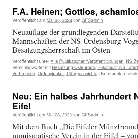
F.A. Heinen; Gottlos, schamlo
Veröffentlicht am
Mai 30, 2026
von
GFSadmin
Neuauflage der grundlegenden Darstell
Mannschaften der NS-Ordensburg Vogel
Besatzungsherrschaft im Osten
Veröffentlicht unter
Alle Publikationen/Veröffentlichungen
,
NS-Ze
Verschlagwortet mit
Besatzung Osteuropa
,
Holocaust; NS-Täter
Verbrechen
,
Ordensjunker
,
Tätergeschichte
|
Kommentare deakti
Neu: Ein halbes Jahrhundert 
Eifel
Veröffentlicht am
Mai 28, 2026
von
GFSadmin
Mit dem Buch „Die Eifeler Münzfreunde
numismatische Verein in der Eifel – von