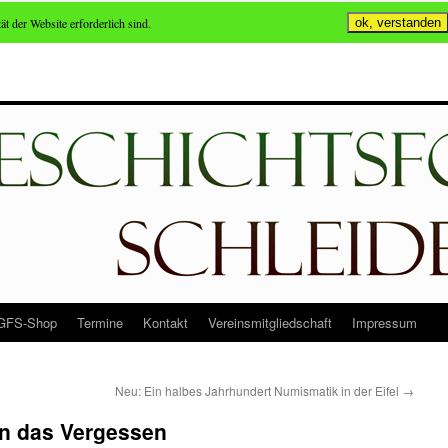
ät der Website erforderlich sind.
ok, verstanden
GFS-Shop
Termine
Kontakt
Vereinsmitgliedschaft
Impressum
Neu: Ein halbes Jahrhundert Numismatik in der Eifel
→
en das Vergessen